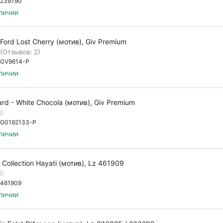
239790
личии
Ford Lost Cherry (мотив), Giv Premium
(Отзывов: 2)
GV9614-P
личии
ard - White Chocola (мотив), Giv Premium
.0
G0192133-P
личии
r Collection Hayati (мотив), Lz 461909
.0
461909
личии