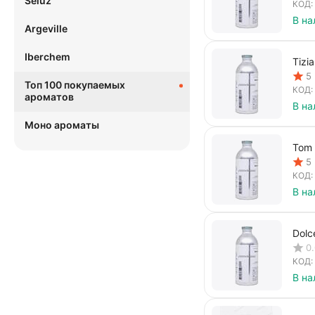
Seluz
КОД:
В на
Argeville
Iberchem
Tizi
5
Топ 100 покупаемых
КОД:
ароматов
В на
Моно ароматы
Tom 
5
КОД:
В на
Dolc
0
КОД:
В на