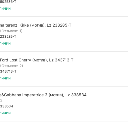
502536-T
личии
ana terenzi Kirke (мотив), Lz 233285-T
(Отзывов: 1)
233285-T
личии
Ford Lost Cherry (мотив), Lz 343713-T
(Отзывов: 2)
343713-T
личии
e&Gabbana Imperatrice 3 (мотив), Lz 338534
.0
338534
личии