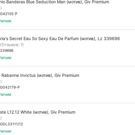
nio Banderas Blue Seduction Man (мотив), Giv Premium
.0
G42155-P
личии
oria's Secret Eau So Sexy Eau De Parfum (мотив), Lz 339696
(Отзывов: 1)
339696
личии
 Rabanne Invictus (мотив), Giv Premium
.0
G042179-P
личии
ste L12.12 White (мотив), Giv Premium
.0
GDL33111/12
личии