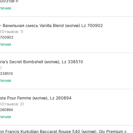
GIV3198-P
личии
- Ванильная смесь Vanilla Blend (мотив) Lz 700902
(Отзывов: 1)
700902
личии
oria's Secret Bombshell (мотив), Lz 338510
.0
338510
личии
ste Pour Femme (мотив), Lz 260894
(Отзывов: 2)
260894
личии
on Francis Kurkdjian Baccarat Rouge 540 (мотив), Giv Premium с