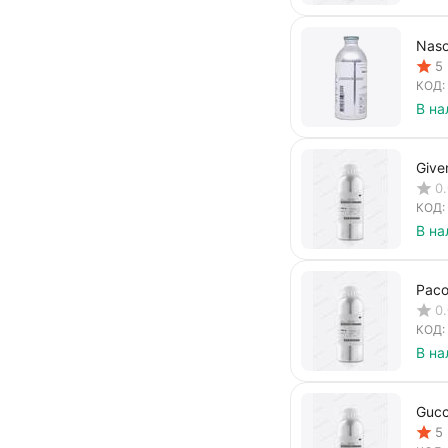
Naso
5
КОД:
В на
Give
0
КОД:
В на
Paco
0
КОД:
В на
Gucc
5