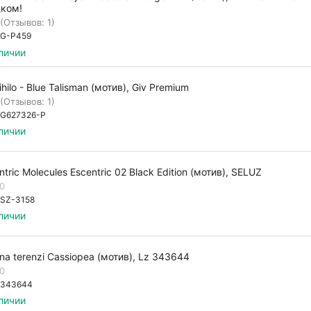
ком!
(Отзывов: 1)
G-P459
личии
ihilo - Blue Talisman (мотив), Giv Premium
(Отзывов: 1)
G627326-P
личии
ntric Molecules Escentric 02 Black Edition (мотив), SELUZ
.0
SZ-3158
личии
ana terenzi Cassiopea (мотив), Lz 343644
.0
343644
личии