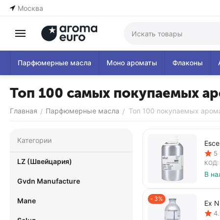
Москва
Парфюмерные масла
Моно ароматы
Флаконы
Топ 100 самых покупаемых а
Главная
Парфюмерные масла
Топ 100 покупаемых аром
/
/
Категории
Esce
5
LZ (Швейцария)
КОД:
В на
Gvdn Manufacture
3%
Mane
Ex N
4.