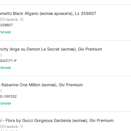
matto Black Afgano (мотив аромата), Lz 359607
(Отзывов: 2)
359607
личии
nchy Ange ou Demon Le Secret (мотив), Giv Premium
.0
G42171-P
личии
 Rabanne One Million (мотив), Giv Premium
.0
G-091252
личии
i - Flora by Gucci Gorgeous Gardenia (мотив), Giv Premium
(Отзывов: 1)