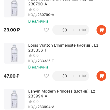
230790-A
0.0
КОД:
230790-A
В наличии
+
+
−
23.00
₽
100
Louis Vuitton L’Immensite (мотив), Lz
233336-T
0.0
КОД:
233336-T
В наличии
+
+
−
47.00
₽
100
Lanvin Modern Princess (мотив), Lz
233994-A
0.0
КОД:
233994-A