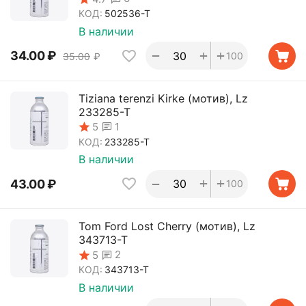
КОД:
502536-T
В наличии
+
+
−
34.00
₽
100
35.00
₽
Tiziana terenzi Kirke (мотив), Lz
233285-T
1
5
КОД:
233285-T
В наличии
+
+
−
43.00
₽
100
Tom Ford Lost Cherry (мотив), Lz
343713-T
2
5
КОД:
343713-T
В наличии