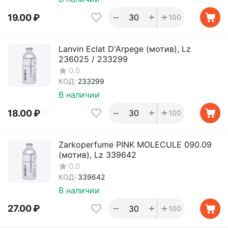
+
+
−
19.00
₽
100
Lanvin Eclat D'Arpege (мотив), Lz
236025 / 233299
0.0
КОД:
233299
В наличии
+
+
−
18.00
₽
100
Zarkoperfume PINK MOLECULE 090.09
(мотив), Lz 339642
0.0
КОД:
339642
В наличии
+
+
−
27.00
₽
100