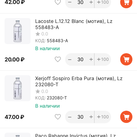
+
+
−
42.00
₽
100
Lacoste L.12.12 Blanc (мотив), Lz
558483-A
0.0
КОД:
558483-A
В наличии
+
+
−
20.00
₽
100
Xerjoff Sospiro Erba Pura (мотив), Lz
232080-T
0.0
КОД:
232080-T
В наличии
+
+
−
47.00
₽
100
Paco Rabanne Invictus (мотив), Lz