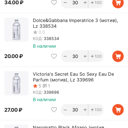
+
+
−
34.00
₽
100
Dolce&Gabbana Imperatrice 3 (мотив),
Lz 338534
0.0
КОД:
338534
В наличии
+
+
−
20.00
₽
100
Victoria's Secret Eau So Sexy Eau De
Parfum (мотив), Lz 339696
1
5
КОД:
339696
В наличии
+
+
−
27.00
₽
100
Nasomatto Black Afgano (мотив