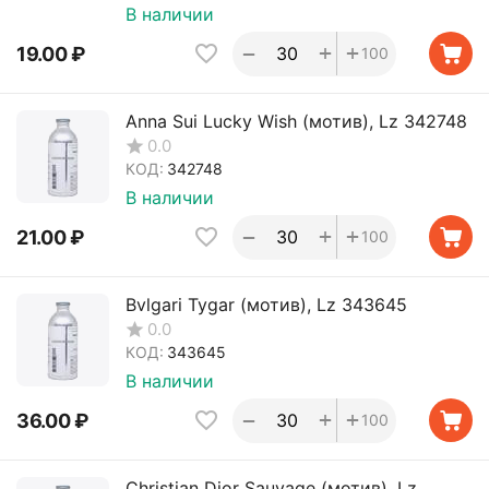
В наличии
+
+
−
19.00
₽
100
Anna Sui Lucky Wish (мотив), Lz 342748
0.0
КОД:
342748
В наличии
+
+
−
21.00
₽
100
Bvlgari Tygar (мотив), Lz 343645
0.0
КОД:
343645
В наличии
+
+
−
36.00
₽
100
Christian Dior Sauvage (мотив), Lz