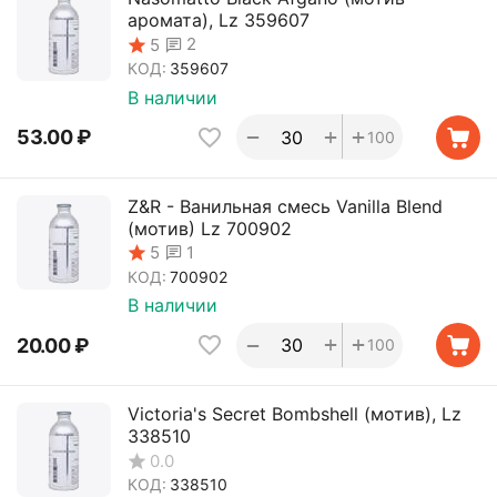
аромата), Lz 359607
2
5
КОД:
359607
В наличии
+
+
−
53.00
₽
100
Z&R - Ванильная смесь Vanilla Blend
(мотив) Lz 700902
1
5
КОД:
700902
В наличии
+
+
−
20.00
₽
100
Victoria's Secret Bombshell (мотив), Lz
338510
0.0
КОД:
338510