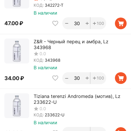
КОД:
342272-T
В наличии
+
+
−
47.00
₽
100
Z&R - Черный перец и амбра, Lz
343968
0.0
КОД:
343968
В наличии
+
+
−
34.00
₽
100
Tiziana terenzi Andromeda (мотив), Lz
233622-U
0.0
КОД:
233622-U
В наличии