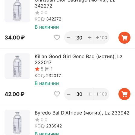
342272
0.0
КОД:
342272
В наличии
+
+
−
34.00
₽
100
Kilian Good Girl Gone Bad (мотив), Lz
232017
1
5
КОД:
232017
В наличии
+
+
−
42.00
₽
100
Byredo Bal D'Afrique (мотив), Lz 233942
0.0
КОД:
233942
В наличии