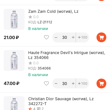
Zam Zam Cold (мотив), Lz
0.0
КОД:
LZ-21112
В наличии
+
+
−
21.00
₽
100
Haute Fragrance Devil's Intrigue (мотив),
Lz 354066
0.0
КОД:
354066
В наличии
+
+
−
47.00
₽
100
Christian Dior Sauvage (мотив), Lz
342272-T
2
4