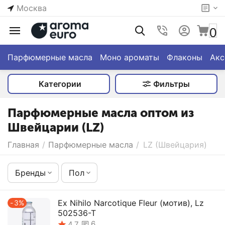
Москва
0
Парфюмерные масла
Моно ароматы
Флаконы
Акс
Категории
Фильтры
Парфюмерные масла оптом из
Швейцарии (LZ)
Главная
/
Парфюмерные масла
/
LZ (Швейцария)
Бренды
Пол
Ex Nihilo Narcotique Fleur (мотив), Lz
3%
502536-T
6
4.7