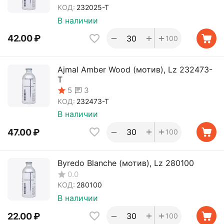
КОД:
232025-T
В наличии
+
+
−
42.00
₽
100
Ajmal Amber Wood (мотив), Lz 232473-
T
3
5
КОД:
232473-T
В наличии
+
+
−
47.00
₽
100
Byredo Blanche (мотив), Lz 280100
0.0
КОД:
280100
В наличии
+
+
−
22.00
₽
100