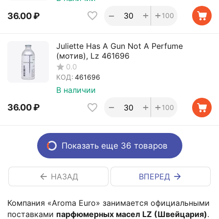
+
+
−
36.00
₽
100
Juliette Has A Gun Not A Perfume
(мотив), Lz 461696
0.0
КОД:
461696
В наличии
+
+
−
36.00
₽
100
Показать еще 36 товаров
НАЗАД
ВПЕРЕД
Компания «Aroma Euro» занимается официальными
поставками
парфюмерных масел LZ (Швейцария)
.