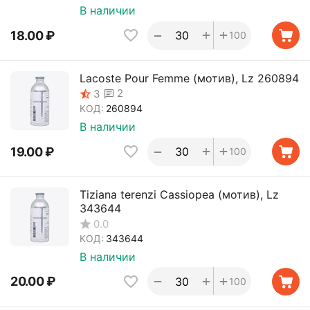
В наличии
+
+
−
18.00
₽
100
Lacoste Pour Femme (мотив), Lz 260894
2
3
КОД:
260894
В наличии
+
+
−
19.00
₽
100
Tiziana terenzi Cassiopea (мотив), Lz
343644
0.0
КОД:
343644
В наличии
+
+
−
20.00
₽
100