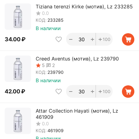
Tiziana terenzi Kirke (мотив), Lz 233285
0.0
КОД:
233285
В наличии
+
+
−
34.00
₽
100
Creed Aventus (мотив), Lz 239790
2
5
КОД:
239790
В наличии
+
+
−
42.00
₽
100
Attar Collection Hayati (мотив), Lz
461909
0.0
КОД:
461909
В наличии