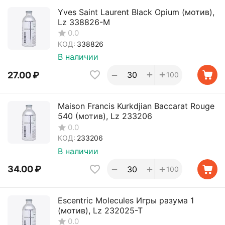
Yves Saint Laurent Black Opium (мотив),
Lz 338826-M
0.0
КОД:
338826
В наличии
+
+
−
27.00
₽
100
Maison Francis Kurkdjian Baccarat Rouge
540 (мотив), Lz 233206
0.0
КОД:
233206
В наличии
+
+
−
34.00
₽
100
Escentric Molecules Игры разума 1
(мотив), Lz 232025-T
0.0