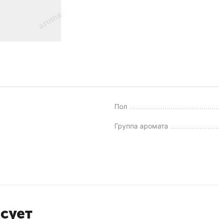
Пол
Группа аромата
есует