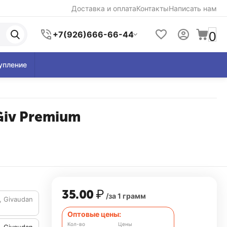
Доставка и оплата
Контакты
Написать нам
0
+7(926)666-66-44
упление
 Giv Premium
35.00
₽
/за 1 грамм
, Givaudan
Оптовые цены:
Кол-во
Цены