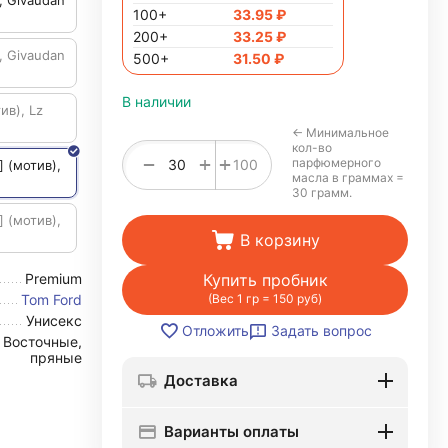
, Givaudan
100+
33.95
₽
200+
33.25
₽
, Givaudan
500+
31.50
₽
В наличии
ив), Lz
← Минимальное
кол-во
+
−
+
парфюмерного
100
] (мотив),
масла в граммах =
30 грамм.
] (мотив),
В корзину
Купить пробник
Premium
(Вес 1 гр = 150 руб)
Tom Ford
Унисекс
Задать вопрос
Отложить
Восточные,
пряные
Доставка
Варианты оплаты