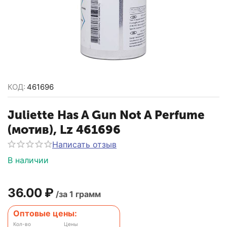
КОД:
461696
Juliette Has A Gun Not A Perfume
(мотив), Lz 461696
Написать отзыв
В наличии
36.00
₽
/за 1 грамм
Оптовые цены:
Кол-во
Цены