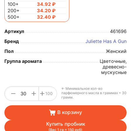
100+
34.92
₽
200+
34.20
₽
500+
32.40
₽
Артикул
461696
Бренд
Juliette Has A Gun
Пол
Женский
Группа аромата
Цветочные,
древесно-
мускусные
← Минимальное кол-во
+
−
+
парфюмерного масла в граммах = 30
100
грамм.
В корзину
Купить пробник
(Вес 1 гр = 150 руб)