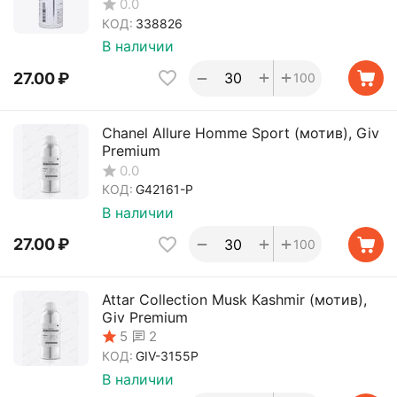
0.0
КОД:
338826
В наличии
+
+
−
27.00
₽
100
Chanel Allure Homme Sport (мотив), Giv
Premium
0.0
КОД:
G42161-P
В наличии
+
+
−
27.00
₽
100
Attar Collection Musk Kashmir (мотив),
Giv Premium
2
5
КОД:
GIV-3155P
В наличии