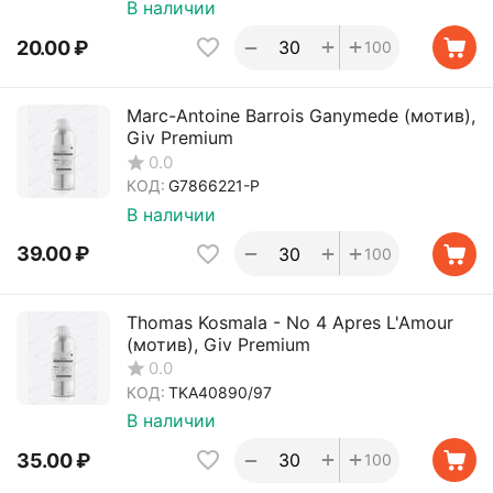
В наличии
+
+
−
20.00
₽
100
Marc-Antoine Barrois Ganymede (мотив),
Giv Premium
0.0
КОД:
G7866221-P
В наличии
+
+
−
39.00
₽
100
Thomas Kosmala - No 4 Apres L'Amour
(мотив), Giv Premium
0.0
КОД:
TKA40890/97
В наличии
+
+
−
35.00
₽
100