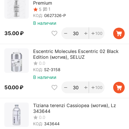
Premium
1
5
КОД:
G627326-P
В наличии
+
+
−
35.00
₽
100
Escentric Molecules Escentric 02 Black
Edition (мотив), SELUZ
0.0
КОД:
SZ-3158
В наличии
+
+
−
50.00
₽
100
Tiziana terenzi Cassiopea (мотив), Lz
343644
0.0
КОД:
343644