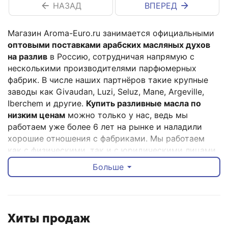
НАЗАД
ВПЕРЕД
Магазин Aroma-Euro.ru занимается официальными
оптовыми поставками арабских масляных духов
на разлив
в Россию, сотрудничая напрямую с
несколькими производителями парфюмерных
фабрик. В числе наших партнёров такие крупные
заводы как Givaudan, Luzi, Seluz, Mane, Argeville,
Iberchem и другие.
Купить разливные масла по
низким ценам
можно только у нас, ведь мы
работаем уже более 6 лет на рынке и наладили
хорошие отношения с фабриками. Мы работаем
как с физическими, так и с юридическими лицами.
Больше
Бизнес на масляной парфюмерии - свободная ниша
в большинстве населенных пунктов России,
имеющая ряд преимуществ.
Качество духов не
уступает фирменным композициям
(а часто и
превосходит их), клиенты готовы платить за такое
Хиты продаж
качество, обеспечивая быструю окупаемость и