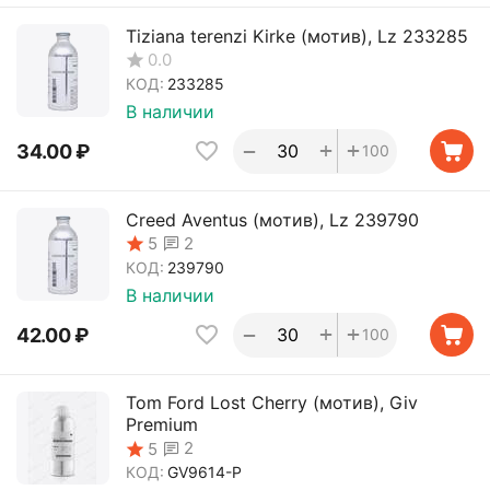
Tiziana terenzi Kirke (мотив), Lz 233285
0.0
КОД:
233285
В наличии
+
+
−
34.00
₽
100
Creed Aventus (мотив), Lz 239790
2
5
КОД:
239790
В наличии
+
+
−
42.00
₽
100
Tom Ford Lost Cherry (мотив), Giv
Premium
2
5
КОД:
GV9614-P