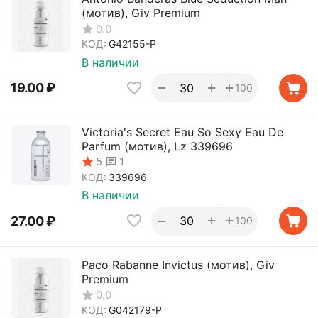
(мотив), Giv Premium
0.0
КОД:
G42155-P
В наличии
+
+
−
19.00
₽
100
Victoria's Secret Eau So Sexy Eau De
Parfum (мотив), Lz 339696
1
5
КОД:
339696
В наличии
+
+
−
27.00
₽
100
Paco Rabanne Invictus (мотив), Giv
Premium
0.0
КОД:
G042179-P