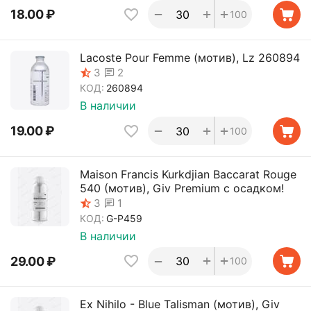
+
+
−
18.00
₽
100
Lacoste Pour Femme (мотив), Lz 260894
2
3
КОД:
260894
В наличии
+
+
−
19.00
₽
100
Maison Francis Kurkdjian Baccarat Rouge
540 (мотив), Giv Premium с осадком!
1
3
КОД:
G-P459
В наличии
+
+
−
29.00
₽
100
Ex Nihilo - Blue Talisman (мотив), Giv