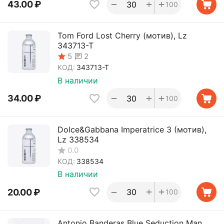
+
+
−
43.00
₽
100
Tom Ford Lost Cherry (мотив), Lz
343713-T
2
5
КОД:
343713-T
В наличии
+
+
−
34.00
₽
100
Dolce&Gabbana Imperatrice 3 (мотив),
Lz 338534
0.0
КОД:
338534
В наличии
+
+
−
20.00
₽
100
Antonio Banderas Blue Seduction Man