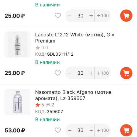
В наличии
+
+
−
25.00
₽
100
Lacoste L12.12 White (мотив), Giv
Premium
0.0
КОД:
GDL33111/12
В наличии
+
+
−
25.00
₽
100
Nasomatto Black Afgano (мотив
аромата), Lz 359607
2
5
КОД:
359607
В наличии
+
+
−
53.00
₽
100