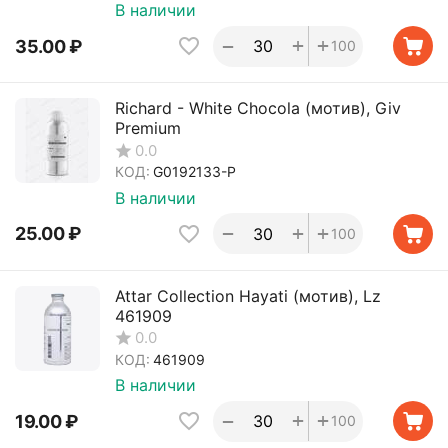
В наличии
+
+
−
35.00
₽
100
Richard - White Chocola (мотив), Giv
Premium
0.0
КОД:
G0192133-P
В наличии
+
+
−
25.00
₽
100
Attar Collection Hayati (мотив), Lz
461909
0.0
КОД:
461909
В наличии
+
+
−
19.00
₽
100