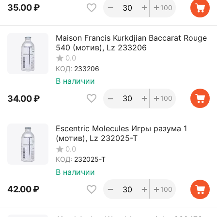
+
+
−
35.00
₽
100
Maison Francis Kurkdjian Baccarat Rouge
540 (мотив), Lz 233206
0.0
КОД:
233206
В наличии
+
+
−
34.00
₽
100
Escentric Molecules Игры разума 1
(мотив), Lz 232025-T
0.0
КОД:
232025-T
В наличии
+
+
−
42.00
₽
100