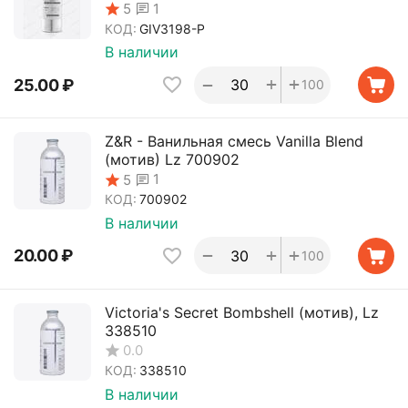
1
5
КОД:
GIV3198-P
В наличии
+
+
−
25.00
₽
100
Z&R - Ванильная смесь Vanilla Blend
(мотив) Lz 700902
1
5
КОД:
700902
В наличии
+
+
−
20.00
₽
100
Victoria's Secret Bombshell (мотив), Lz
338510
0.0
КОД:
338510
В наличии