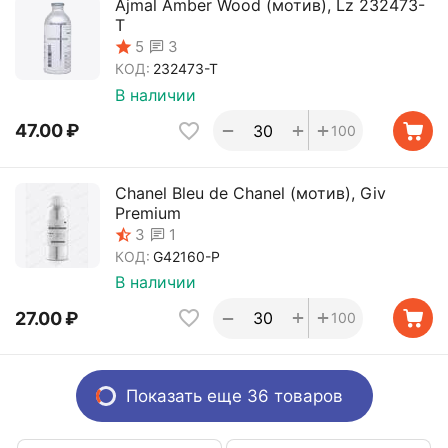
Ajmal Amber Wood (мотив), Lz 232473-
T
3
5
КОД:
232473-T
В наличии
+
+
−
47.00
₽
100
Chanel Bleu de Chanel (мотив), Giv
Premium
1
3
КОД:
G42160-P
В наличии
+
+
−
27.00
₽
100
Показать еще 36 товаров