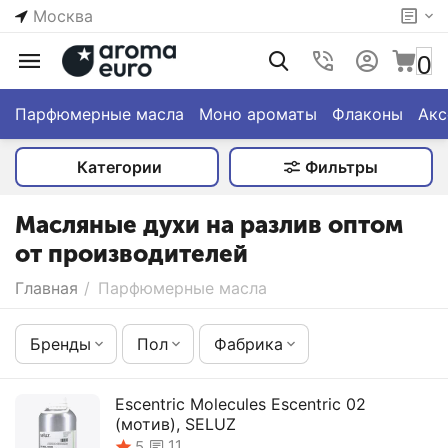
Москва
0
Парфюмерные масла
Моно ароматы
Флаконы
Акс
Категории
Фильтры
Масляные духи на разлив оптом
от производителей
Главная
/
Парфюмерные масла
Бренды
Пол
Фабрика
Escentric Molecules Escentric 02
(мотив), SELUZ
11
5