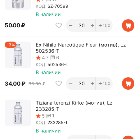
КОД:
SZ-70599
В наличии
+
+
−
50.00
₽
100
Ex Nihilo Narcotique Fleur (мотив), Lz
3%
502536-T
6
4.7
КОД:
502536-T
В наличии
+
+
−
34.00
₽
100
35.00
₽
Tiziana terenzi Kirke (мотив), Lz
233285-T
1
5
КОД:
233285-T
В наличии