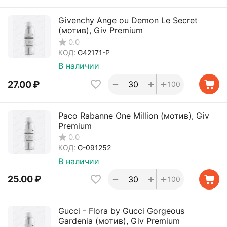
Givenchy Ange ou Demon Le Secret
(мотив), Giv Premium
0.0
КОД:
G42171-P
В наличии
+
+
−
27.00
₽
100
Paco Rabanne One Million (мотив), Giv
Premium
0.0
КОД:
G-091252
В наличии
+
+
−
25.00
₽
100
Gucci - Flora by Gucci Gorgeous
Gardenia (мотив), Giv Premium