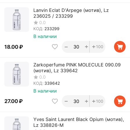
Lanvin Eclat D'Arpege (мотив), Lz
236025 / 233299
0.0
КОД:
233299
В наличии
+
+
−
18.00
₽
100
Zarkoperfume PINK MOLECULE 090.09
(мотив), Lz 339642
0.0
КОД:
339642
В наличии
+
+
−
27.00
₽
100
Yves Saint Laurent Black Opium (мотив),
Lz 338826-M