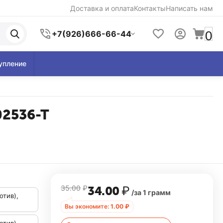
Доставка и оплата
Контакты
Написать нам
0
+7(926)666-66-44
упление
502536-T
35.00
₽
34.00
₽
/за 1 грамм
отив),
Вы экономите:
1.00
₽