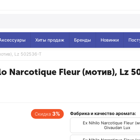
Аксессуары
Хиты продаж
Бренды
Новинки
Пост
(мотив), Lz 502536-T
lo Narcotique Fleur (мотив), Lz 
3%
Скидка
Фабрика и качество аромата:
Ex Nihilo Narcotique Fleur (м
Givaudan Lux