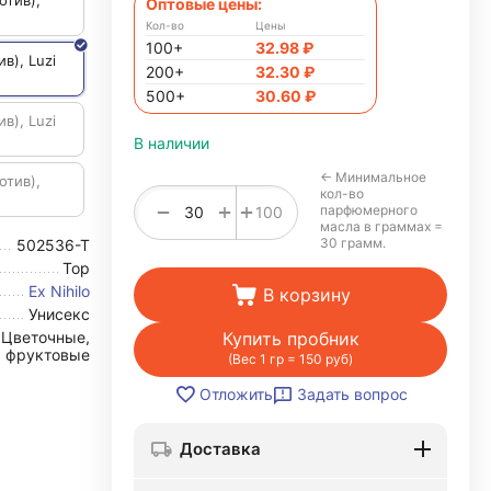
отив),
Оптовые цены:
Кол-во
Цены
100+
32.98
₽
ив), Luzi
200+
32.30
₽
500+
30.60
₽
ив), Luzi
В наличии
← Минимальное
отив),
кол-во
+
−
+
парфюмерного
100
масла в граммах =
30 грамм.
502536-T
Top
Ex Nihilo
В корзину
Унисекс
Купить пробник
Цветочные,
фруктовые
(Вес 1 гр = 150 руб)
Задать вопрос
Отложить
Доставка