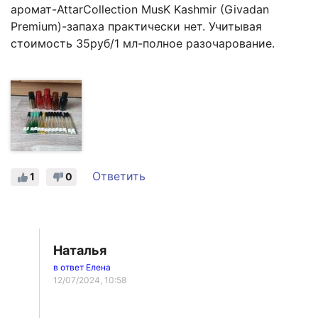
аромат-AttarCollection MusK Kashmir (Givadan
Premium)-запаха практически нет. Учитывая
стоимость 35руб/1 мл-полное разочарование.
Ответить
1
0
Наталья
в ответ Елена
12/07/2024, 10:58