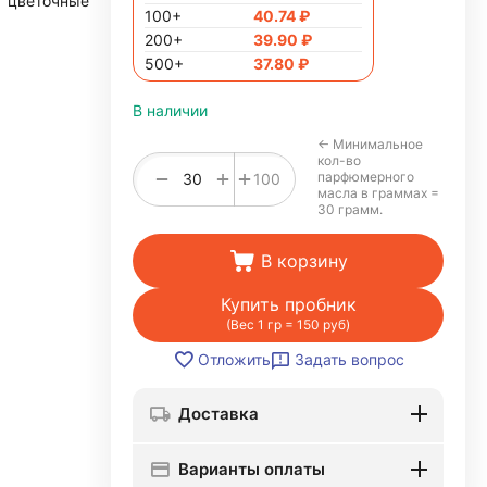
цветочные
100+
40.74
₽
200+
39.90
₽
500+
37.80
₽
В наличии
← Минимальное
кол-во
+
−
+
парфюмерного
100
масла в граммах =
30 грамм.
В корзину
Купить пробник
(Вес 1 гр = 150 руб)
Задать вопрос
Отложить
Доставка
Варианты оплаты