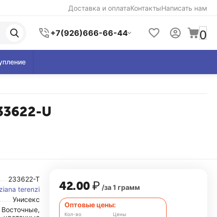
Доставка и оплата
Контакты
Написать нам
0
+7(926)666-66-44
упление
233622-U
233622-T
42.00
₽
/за 1 грамм
ziana terenzi
Унисекс
Оптовые цены:
Восточные,
Кол-во
Цены