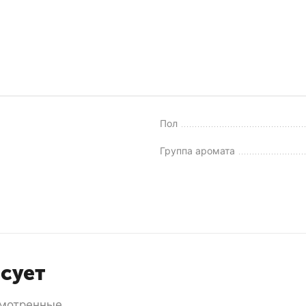
Пол
Группа аромата
есует
мотренные