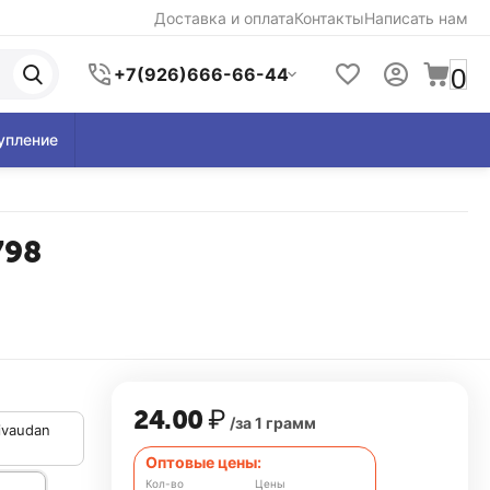
Доставка и оплата
Контакты
Написать нам
0
+7(926)666-66-44
упление
798
24.00
₽
/за 1 грамм
ivaudan
Оптовые цены:
Кол-во
Цены