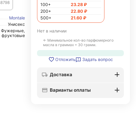
38798
100+
23.28
₽
200+
22.80
₽
Montale
500+
21.60
₽
Унисекс
Фужерные,
Нет в наличии
фруктовые
← Минимальное кол-во парфюмерного
масла в граммах = 30 грамм.
Задать вопрос
Отложить
Доставка
Варианты оплаты