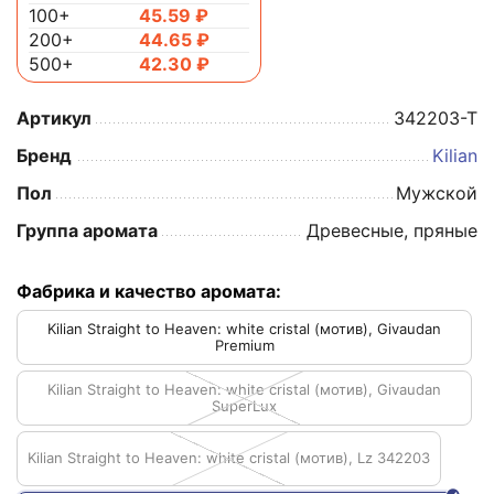
100+
45.59
₽
200+
44.65
₽
500+
42.30
₽
Артикул
342203-T
Бренд
Kilian
Пол
Мужской
Группа аромата
Древесные, пряные
Фабрика и качество аромата:
Kilian Straight to Heaven: white cristal (мотив), Givaudan
Premium
Kilian Straight to Heaven: white cristal (мотив), Givaudan
SuperLux
Kilian Straight to Heaven: white cristal (мотив), Lz 342203