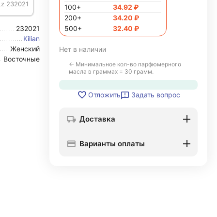
 Lz 232021
100+
34.92
₽
200+
34.20
₽
232021
500+
32.40
₽
Kilian
Женский
Нет в наличии
Восточные
← Минимальное кол-во парфюмерного
масла в граммах = 30 грамм.
Задать вопрос
Отложить
Доставка
Варианты оплаты