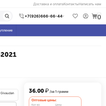
Доставка и оплата
Контакты
Написать нам
0
+7(926)666-66-44
упление
232021
36.00
₽
/за 1 грамм
, Givaudan
Оптовые цены:
Кол-во
Цены