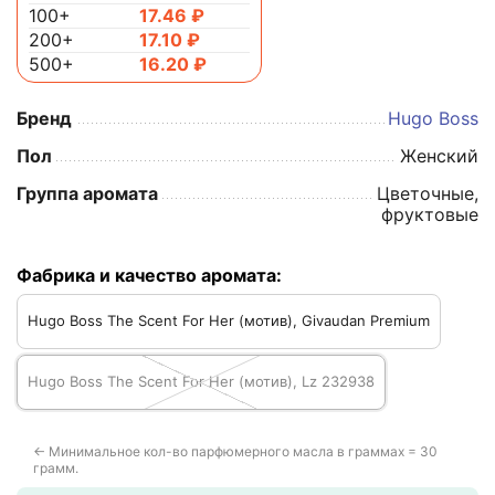
100+
17.46
₽
200+
17.10
₽
500+
16.20
₽
Бренд
Hugo Boss
Пол
Женский
Группа аромата
Цветочные,
фруктовые
Фабрика и качество аромата:
Hugo Boss The Scent For Her (мотив), Givaudan Premium
Hugo Boss The Scent For Her (мотив), Lz 232938
← Минимальное кол-во парфюмерного масла в граммах = 30
грамм.