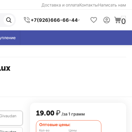
Доставка и оплата
Контакты
Написать нам
0
+7(926)666-66-44
упление
Lux
19.00
₽
/за 1 грамм
Givaudan
Оптовые цены:
Кол-во
Цены