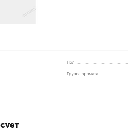
Пол
Группа аромата
есует