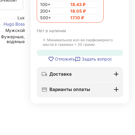
Givaudan
100+
18.43
₽
200+
18.05
₽
Lux
500+
17.10
₽
Hugo Boss
Мужской
Нет в наличии
Фужерные,
← Минимальное кол-во парфюмерного
водяные
масла в граммах = 30 грамм.
Задать вопрос
Отложить
Доставка
Варианты оплаты