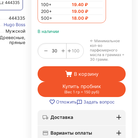
 Lz 444335
100+
19.40
₽
200+
19.00
₽
444335
500+
18.00
₽
Hugo Boss
Мужской
В наличии
Древесные,
← Минимальное
пряные
кол-во
+
−
+
парфюмерного
100
масла в граммах =
30 грамм.
В корзину
Купить пробник
(Вес 1 гр = 150 руб)
Задать вопрос
Отложить
Доставка
Варианты оплаты