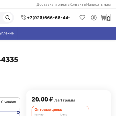
Доставка и оплата
Контакты
Написать нам
0
+7(926)666-66-44
упление
44335
20.00
₽
/за 1 грамм
, Givaudan
Оптовые цены:
Кол-во
Цены