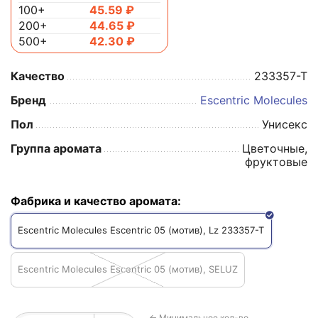
100+
45.59
₽
200+
44.65
₽
500+
42.30
₽
Качество
233357-T
Бренд
Escentric Molecules
Пол
Унисекс
Группа аромата
Цветочные,
фруктовые
Фабрика и качество аромата:
Escentric Molecules Escentric 05 (мотив), Lz 233357-T
Escentric Molecules Escentric 05 (мотив), SELUZ
← Минимальное кол-во