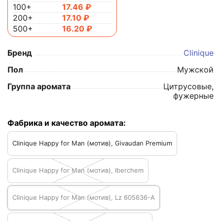
100+
17.46
₽
200+
17.10
₽
500+
16.20
₽
Бренд
Clinique
Пол
Мужской
Группа аромата
Цитрусовые,
фужерные
Фабрика и качество аромата:
Clinique Happy for Man (мотив), Givaudan Premium
Clinique Happy for Man (мотив), Iberchem
Clinique Happy for Man (мотив), Lz 605636-A