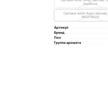
Cacharel Amor Amor (мотив), 
SuperLux
Cacharel Amor Amor (мотив)
WO21162/D
Артикул
Бренд
Пол
Группа аромата