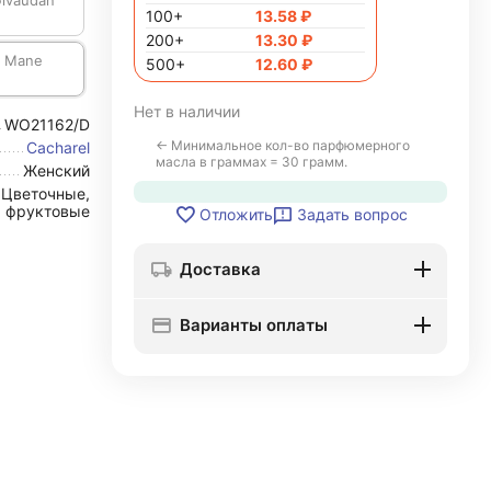
Givaudan
100+
13.58
₽
200+
13.30
₽
, Mane
500+
12.60
₽
Нет в наличии
WO21162/D
← Минимальное кол-во парфюмерного
Cacharel
масла в граммах = 30 грамм.
Женский
Цветочные,
фруктовые
Задать вопрос
Отложить
Доставка
Варианты оплаты