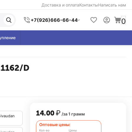
Доставка и оплата
Контакты
Написать нам
0
+7(926)666-66-44
упление
21162/D
14.00
₽
/за 1 грамм
Givaudan
Оптовые цены:
Кол-во
Цены