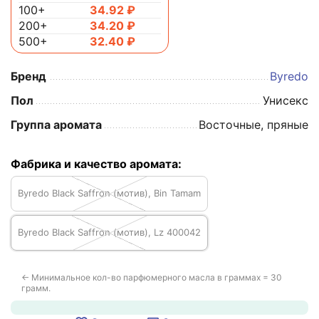
100+
34.92
₽
200+
34.20
₽
500+
32.40
₽
Бренд
Byredo
Пол
Унисекс
Группа аромата
Восточные, пряные
Фабрика и качество аромата:
Byredo Black Saffron (мотив), Bin Tamam
Byredo Black Saffron (мотив), Lz 400042
← Минимальное кол-во парфюмерного масла в граммах = 30
грамм.