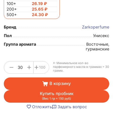
100+
26.19
₽
200+
25.65
₽
500+
24.30
₽
Бренд
Zarkoperfume
Пол
Унисекс
Группа аромата
Восточные,
гурманские
← Минимальное кол-во
+
−
+
парфюмерного масла в граммах = 30
100
грамм.
В корзину
Купить пробник
(Вес 1 гр = 150 руб)
Отложить
Задать вопрос