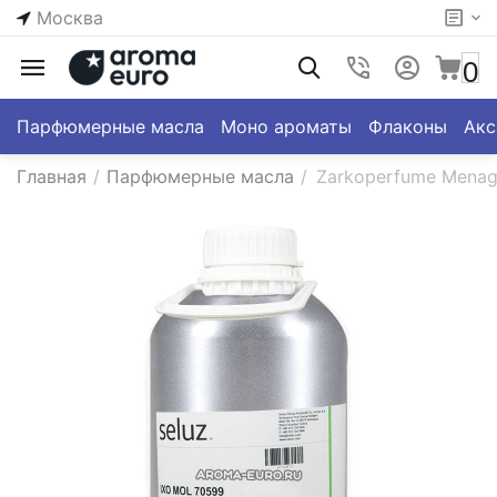
Москва
0
Парфюмерные масла
Моно ароматы
Флаконы
Акс
Главная
/
Парфюмерные масла
/
Zarkoperfume Menage