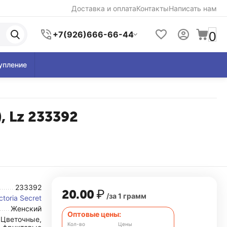
Доставка и оплата
Контакты
Написать нам
0
+7(926)666-66-44
упление
), Lz 233392
233392
20.00
₽
/за 1 грамм
ctoria Secret
Женский
Оптовые цены:
Цветочные,
Кол-во
Цены