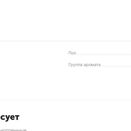
Пол
Группа аромата
есует
мотренные