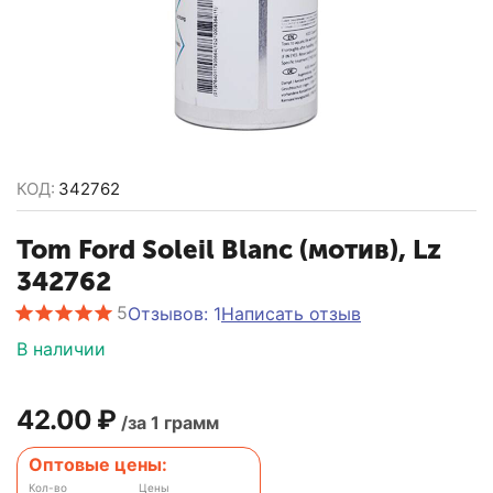
КОД:
342762
Tom Ford Soleil Blanc (мотив), Lz
342762
5
Отзывов: 1
Написать отзыв
В наличии
42.00
₽
/за 1 грамм
Оптовые цены:
Кол-во
Цены