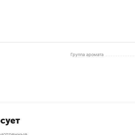
Группа аромата
есует
мотренные