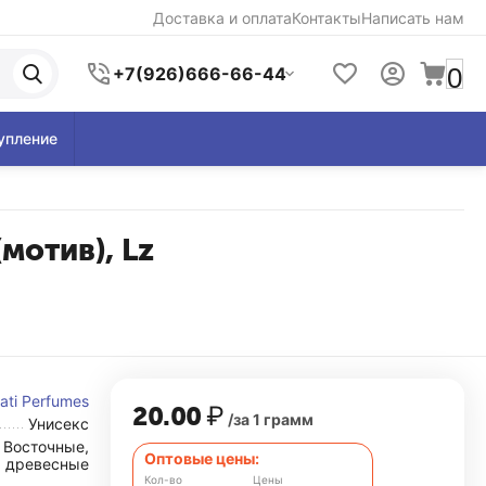
Доставка и оплата
Контакты
Написать нам
0
+7(926)666-66-44
упление
(мотив), Lz
rati Perfumes
20.00
₽
/за 1 грамм
Унисекс
Восточные,
Оптовые цены:
древесные
Кол-во
Цены