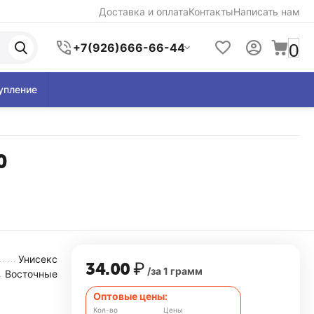
Доставка и оплата
Контакты
Написать нам
0
+7(926)666-66-44
упление
0
Унисекс
34.00
₽
/за 1 грамм
Восточные
Оптовые цены:
Кол-во
Цены