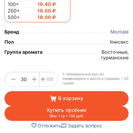
100+
19.40
₽
200+
19.00
₽
500+
18.00
₽
Бренд
Montale
Пол
Унисекс
Группа аромата
Восточные,
гурманские
← Минимальное кол-во
+
−
+
парфюмерного масла в граммах = 30
100
грамм.
В корзину
Купить пробник
(Вес 1 гр = 150 руб)
Отложить
Задать вопрос