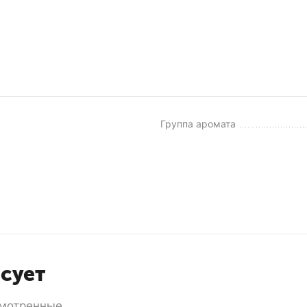
Группа аромата
есует
мотренные