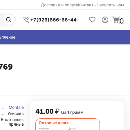
Доставка и оплата
Контакты
Написать нам
0
+7(926)666-66-44
упление
0769
Montale
41.00
₽
/за 1 грамм
Унисекс
Восточные,
Оптовые цены:
пряные
Кол-во
Цены