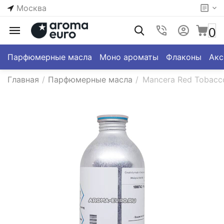
Москва
0
Парфюмерные масла
Моно ароматы
Флаконы
Акс
Главная
/
Парфюмерные масла
/
Mancera Red Tobacco