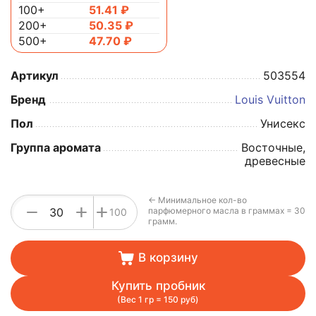
100+
51.41
₽
200+
50.35
₽
500+
47.70
₽
Артикул
503554
Бренд
Louis Vuitton
Пол
Унисекс
Группа аромата
Восточные,
древесные
← Минимальное кол-во
+
−
+
парфюмерного масла в граммах = 30
100
грамм.
В корзину
Купить пробник
(Вес 1 гр = 150 руб)