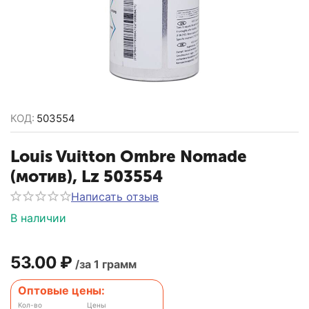
КОД:
503554
Louis Vuitton Ombre Nomade
(мотив), Lz 503554
Написать отзыв
В наличии
53.00
₽
/за 1 грамм
Оптовые цены:
Кол-во
Цены