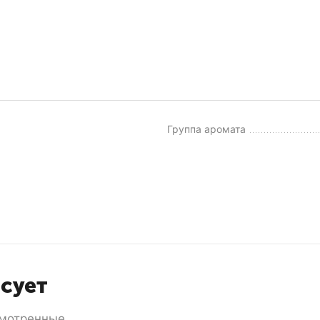
Группа аромата
есует
мотренные