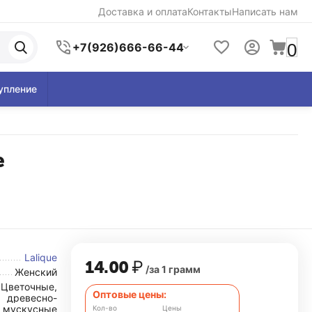
Доставка и оплата
Контакты
Написать нам
0
+7(926)666-66-44
упление
e
Lalique
14.00
₽
/за 1 грамм
Женский
Цветочные,
Оптовые цены:
древесно-
мускусные
Кол-во
Цены