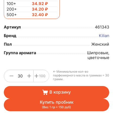
100+
34.92
₽
200+
34.20
₽
500+
32.40
₽
Артикул
461343
Бренд
Kilian
Пол
Женский
Группа аромата
Шипровые,
цветочные
← Минимальное кол-во
+
−
+
парфюмерного масла в граммах = 30
100
грамм.
В корзину
Купить пробник
(Вес 1 гр = 150 руб)