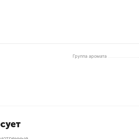
Группа аромата
есует
мотренные