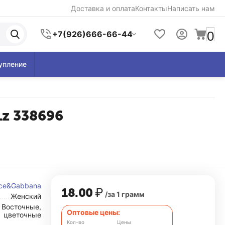
Доставка и оплата
Контакты
Написать нам
0
+7(926)666-66-44
упление
Lz 338696
lce&Gabbana
18.00
₽
/за 1 грамм
Женский
Восточные,
Оптовые цены:
цветочные
Кол-во
Цены