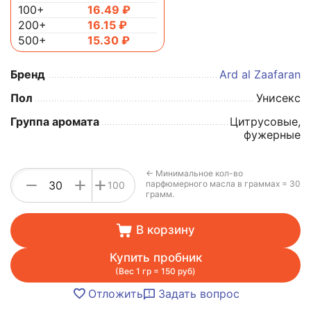
100+
16.49
₽
200+
16.15
₽
500+
15.30
₽
Бренд
Ard al Zaafaran
Пол
Унисекс
Группа аромата
Цитрусовые,
фужерные
← Минимальное кол-во
+
−
+
парфюмерного масла в граммах = 30
100
грамм.
В корзину
Купить пробник
(Вес 1 гр = 150 руб)
Отложить
Задать вопрос