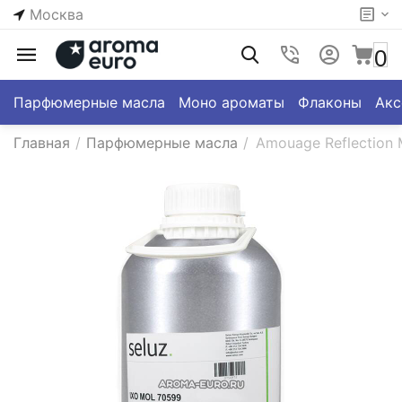
Москва
0
Парфюмерные масла
Моно ароматы
Флаконы
Акс
Главная
/
Парфюмерные масла
/
Amouage Reflection 