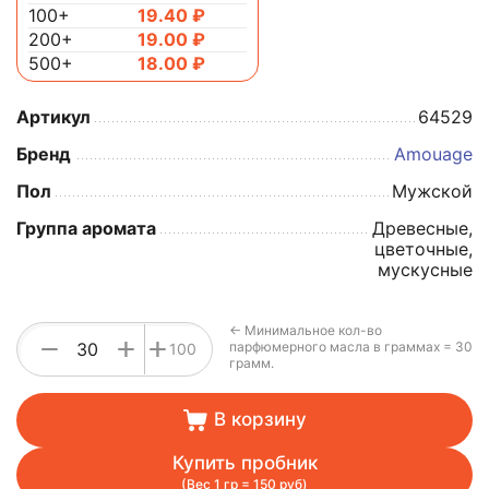
100+
19.40
₽
200+
19.00
₽
500+
18.00
₽
Артикул
64529
Бренд
Amouage
Пол
Мужской
Группа аромата
Древесные,
цветочные,
мускусные
← Минимальное кол-во
+
−
+
парфюмерного масла в граммах = 30
100
грамм.
В корзину
Купить пробник
(Вес 1 гр = 150 руб)