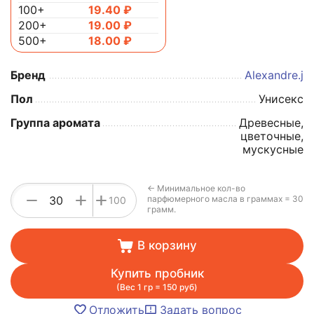
100+
19.40
₽
200+
19.00
₽
500+
18.00
₽
Бренд
Alexandre.j
Пол
Унисекс
Группа аромата
Древесные,
цветочные,
мускусные
← Минимальное кол-во
+
−
+
парфюмерного масла в граммах = 30
100
грамм.
В корзину
Купить пробник
(Вес 1 гр = 150 руб)
Отложить
Задать вопрос