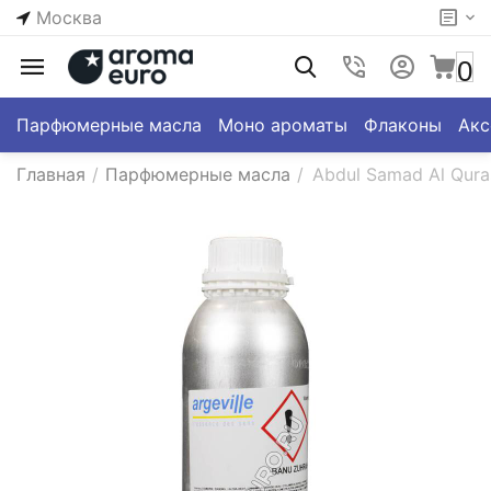
Москва
0
Парфюмерные масла
Моно ароматы
Флаконы
Акс
Главная
/
Парфюмерные масла
/
Abdul Samad Al Quras