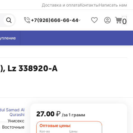
Доставка и оплата
Контакты
Написать нам
0
+7(926)666-66-44
упление
), Lz 338920-A
dul Samad Al
27.00
₽
Qurashi
/за 1 грамм
Унисекс
Оптовые цены:
Восточные
Кол-во
Цены