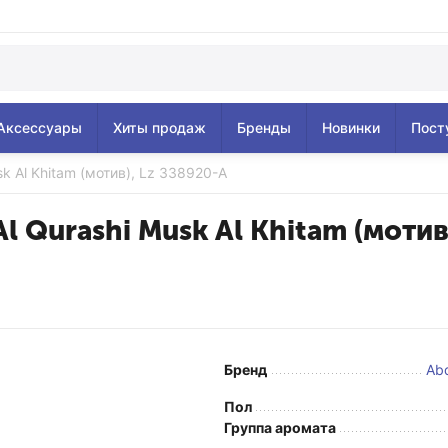
Аксессуары
Хиты продаж
Бренды
Новинки
Пост
k Al Khitam (мотив), Lz 338920-A
l Qurashi Musk Al Khitam (мотив
Бренд
Ab
Пол
Группа аромата