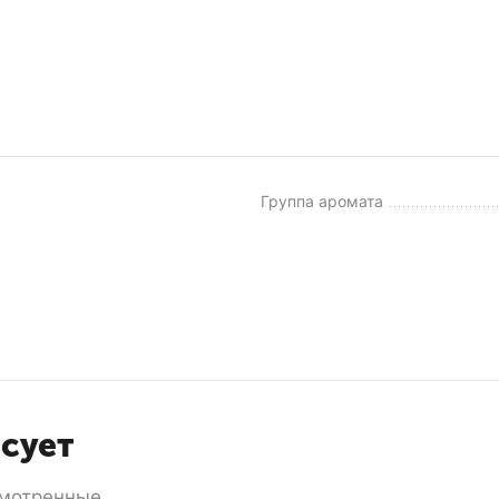
Группа аромата
есует
мотренные