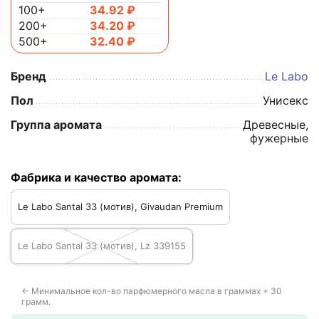
100+
34.92
₽
200+
34.20
₽
500+
32.40
₽
Бренд
Le Labo
Пол
Унисекс
Группа аромата
Древесные,
фужерные
Фабрика и качество аромата:
Le Labo Santal 33 (мотив), Givaudan Premium
Le Labo Santal 33 (мотив), Lz 339155
← Минимальное кол-во парфюмерного масла в граммах = 30
грамм.