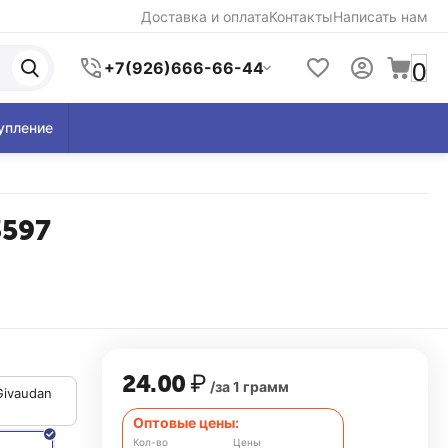
Доставка и оплата
Контакты
Написать нам
0
+7(926)666-66-44
упление
3597
24.00
₽
/за 1 грамм
Givaudan
Оптовые цены:
Кол-во
Цены