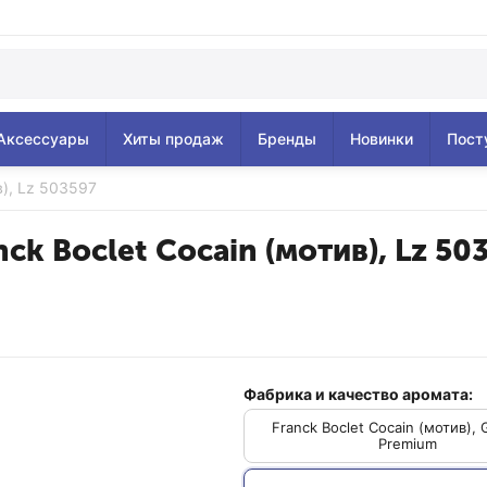
Аксессуары
Хиты продаж
Бренды
Новинки
Пост
в), Lz 503597
nck Boclet Cocain (мотив), Lz 50
Фабрика и качество аромата:
Franck Boclet Cocain (мотив), 
Premium