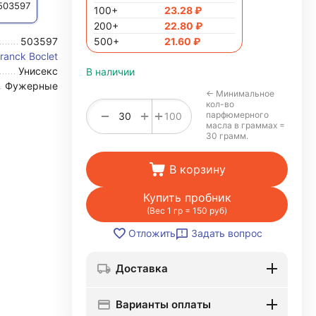
 503597
100+
23.28
₽
200+
22.80
₽
503597
500+
21.60
₽
ranck Boclet
Унисекс
В наличии
Фужерные
← Минимальное
кол-во
+
−
+
парфюмерного
100
масла в граммах =
30 грамм.
В корзину
Купить пробник
(Вес 1 гр = 150 руб)
Задать вопрос
Отложить
Доставка
Варианты оплаты