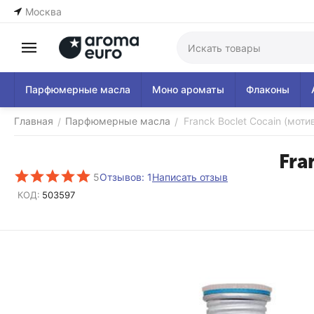
Москва
Парфюмерные масла
Моно ароматы
Флаконы
Главная
Парфюмерные масла
Franck Boclet Cocain (моти
/
/
Fra
5
Написать отзыв
Отзывов: 1
КОД:
503597