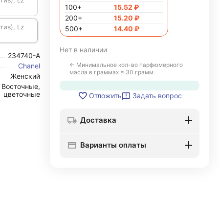
тив), Lz
100+
15.52
₽
200+
15.20
₽
тив), Lz
500+
14.40
₽
Нет в наличии
234740-A
← Минимальное кол-во парфюмерного
Chanel
масла в граммах = 30 грамм.
Женский
Восточные,
цветочные
Задать вопрос
Отложить
Доставка
Варианты оплаты