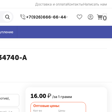
Доставка и оплата
Контакты
Написать нам
0
+7(926)666-66-44
упление
234740-A
16.00
₽
/за 1 грамм
отив),
Оптовые цены:
Кол-во
Цены