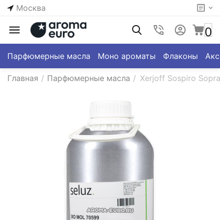
Москва
0
Парфюмерные масла
Моно ароматы
Флаконы
Акс
Главная
/
Парфюмерные масла
/
Xerjoff Sospiro Sopr