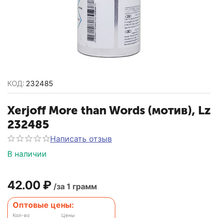
КОД:
232485
Xerjoff More than Words (мотив), Lz
232485
Написать отзыв
В наличии
42.00
₽
/за 1 грамм
Оптовые цены:
Кол-во
Цены