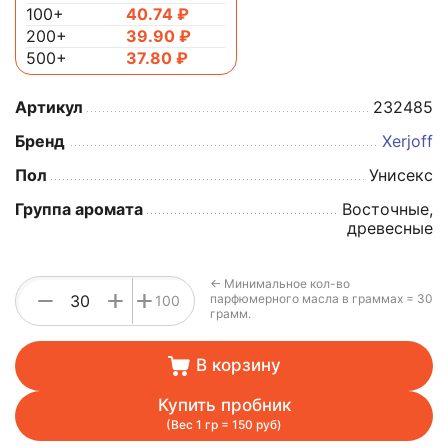
100+
40.74
₽
200+
39.90
₽
500+
37.80
₽
Артикул
232485
Бренд
Xerjoff
Пол
Унисекс
Группа аромата
Восточные,
древесные
← Минимальное кол-во
+
−
+
парфюмерного масла в граммах = 30
100
грамм.
В корзину
Купить пробник
(Вес 1 гр = 150 руб)