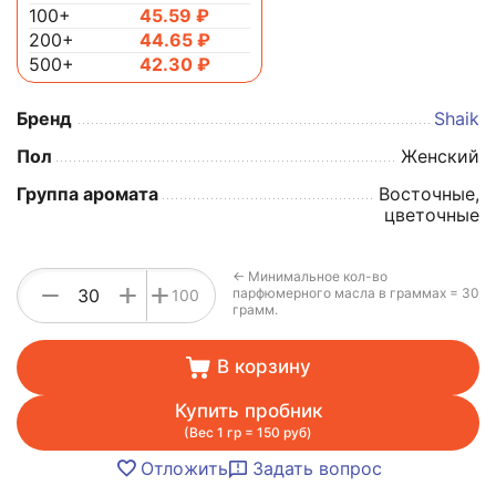
100+
45.59
₽
200+
44.65
₽
500+
42.30
₽
Бренд
Shaik
Пол
Женский
Группа аромата
Восточные,
цветочные
← Минимальное кол-во
+
−
+
парфюмерного масла в граммах = 30
100
грамм.
В корзину
Купить пробник
(Вес 1 гр = 150 руб)
Отложить
Задать вопрос