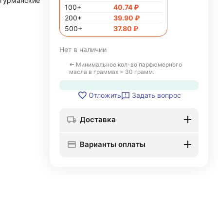
гурманские
100+
40.74
₽
200+
39.90
₽
500+
37.80
₽
Нет в наличии
← Минимальное кол-во парфюмерного
масла в граммах = 30 грамм.
Задать вопрос
Отложить
Доставка
Варианты оплаты