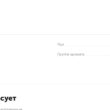
Пол
Группа аромата
есует
мотренные