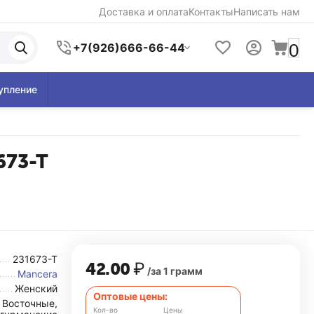
Доставка и оплата
Контакты
Написать нам
0
+7(926)666-66-44
упление
673-T
231673-T
42.00
₽
/за 1 грамм
Mancera
Женский
Оптовые цены:
Восточные,
Кол-во
Цены