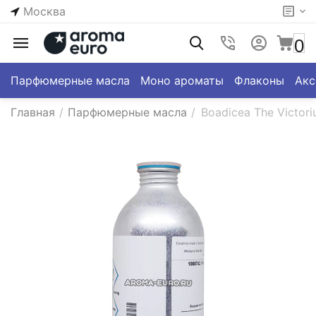
Москва
0
Парфюмерные масла
Моно ароматы
Флаконы
Акс
Главная
/
Парфюмерные масла
/
Boadicea The Victori