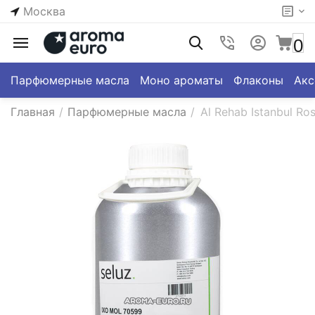
Москва
0
Парфюмерные масла
Моно ароматы
Флаконы
Акс
Главная
/
Парфюмерные масла
/
Al Rehab Istanbul Ro