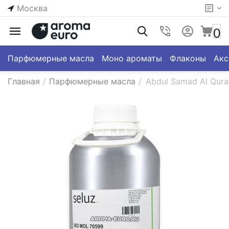
Москва
0
Парфюмерные масла
Моно ароматы
Флаконы
Акс
Главная
/
Парфюмерные масла
/
Abdul Samad Al Qura