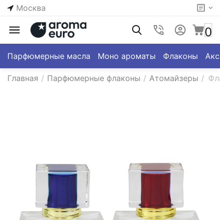
Москва
0
Парфюмерные масла
Моно ароматы
Флаконы
Акс
Главная
/
Парфюмерные флаконы
/
Атомайзеры
/
Фл